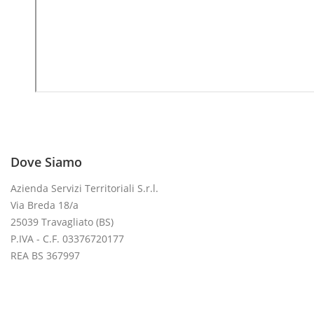
RACCOLTA DIFFERENZIATA
INDAGINE RIFIUTI
ECOCARD
CENTRO DI RACCOLTA
SEGNALA UN RIFIUTO ABBANDONATO
MODULISTICA
FARMACIA
FOTOVOLTAICO
CENTRO IPPICO
Dove Siamo
TRAVAGLIATOCAVALLI
TRAVAGLIATOCAVALLI
NEL MOTORE
Azienda Servizi Territoriali S.r.l.
Via Breda 18/a
GALLERY
25039 Travagliato (BS)
P.IVA - C.F. 03376720177
NEWS
CONTATTI
SOCIETÀ
TRASPARENTE
REA BS 367997