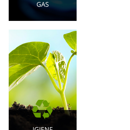
RACCOLTA DIFFERENZIATA
INDAGINE RIFIUTI
ECOCARD
CENTRO DI RACCOLTA
SEGNALA UN RIFIUTO ABBANDONATO
MODULISTICA
FARMACIA
FOTOVOLTAICO
CENTRO IPPICO
TRAVAGLIATOCAVALLI
TRAVAGLIATOCAVALLI
NEL MOTORE
GALLERY
NEWS
CONTATTI
SOCIETÀ
TRASPARENTE