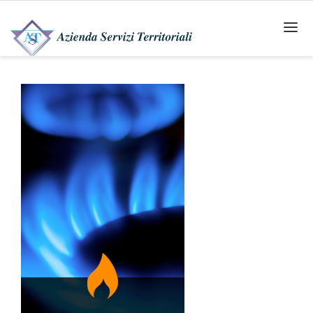
HOME
AZIENDA
SERVIZI
GAS
PROGETTO CONTATORI
CLIENTI FINALI
SOCIETÀ DI VENDITA
INTERVENTI SU RETE
IGIENE URBANA
TARI TRASPARENZA NEL SERVIZIO DI
GESTIONE DEI RIFIUTI