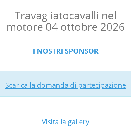
RACCOLTA DIFFERENZIATA
Travagliatocavalli nel
INDAGINE RIFIUTI
motore 04 ottobre 2026
ECOCARD
CENTRO DI RACCOLTA
SEGNALA UN RIFIUTO ABBANDONATO
I NOSTRI SPONSOR
MODULISTICA
FARMACIA
FOTOVOLTAICO
CENTRO IPPICO
TRAVAGLIATOCAVALLI
TRAVAGLIATOCAVALLI
NEL MOTORE
Scarica la domanda di partecipazione
GALLERY
NEWS
CONTATTI
SOCIETÀ
TRASPARENTE
Visita la gallery