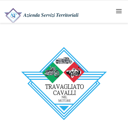
HOME
AZIENDA
SERVIZI
GAS
PROGETTO CONTATORI
CLIENTI FINALI
SOCIETÀ DI VENDITA
INTERVENTI SU RETE
IGIENE URBANA
TARI TRASPARENZA NEL SERVIZIO DI
GESTIONE DEI RIFIUTI